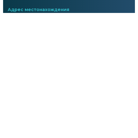
Адрес местонахождения
129626, г. Москва,
проспект Мира, дом 104, этаж 8
Адрес почтовой корреспонденции
129626, г. Москва,
проспект Мира, дом 104
Политика конфиденциальности
Телефоны
8-985-042-11-19,
8-495-909-82-86
E-mail