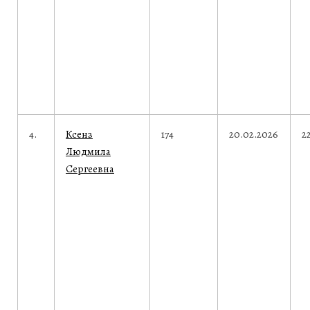
4.
Ксенз
174
20.02.2026
2
Людмила
Сергеевна