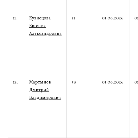
11.
Кузнецова
51
01.06.2026
0
Евгения
Александровна
12.
Мартынов
58
01.06.2026
0
Дмитрий
Владимирович