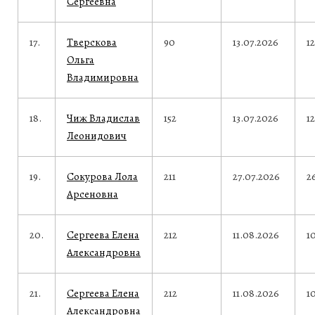
Сергеевна
17.
Тверскова
90
13.07.2026
1
Ольга
Владимировна
18.
Чиж Владислав
152
13.07.2026
1
Леонидович
19.
Сокурова Лола
211
27.07.2026
2
Арсеновна
20.
Сергеева Елена
212
11.08.2026
1
Александровна
21.
Сергеева Елена
212
11.08.2026
1
Александровна