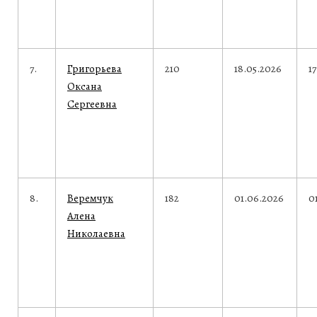
7.
Григорьева
210
18.05.2026
1
Оксана
Сергеевна
8.
Веремчук
182
01.06.2026
0
Алена
Николаевна