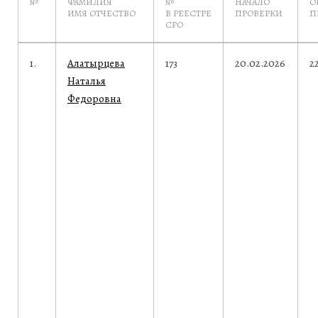
№
ФАМИЛИЯ
№
НАЧАЛО
О
ИМЯ ОТЧЕСТВО
В РЕЕСТРЕ
ПРОВЕРКИ
П
СРО
1.
Алатырцева
173
20.02.2026
2
Наталья
Федоровна