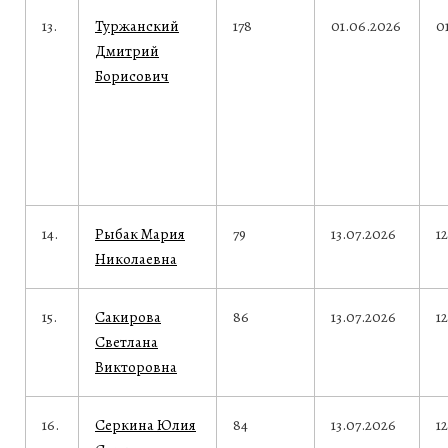
13.
Туржанский
178
01.06.2026
0
Дмитрий
Борисович
14.
Рыбак Мария
79
13.07.2026
1
Николаевна
15.
Сакирова
86
13.07.2026
1
Светлана
Викторовна
16.
Серкина Юлия
84
13.07.2026
1