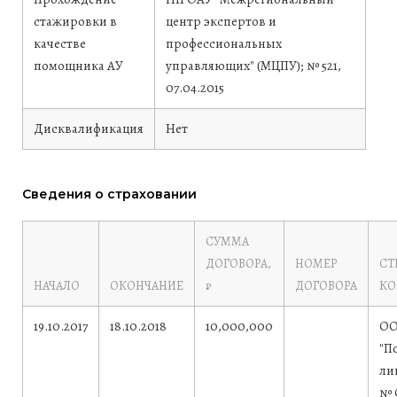
стажировки в
центр экспертов и
качестве
профессиональных
помощника АУ
управляющих" (МЦПУ); № 521,
07.04.2015
Дисквалификация
Нет
Сведения о страховании
СУММА
ДОГОВОРА,
НОМЕР
СТ
НАЧАЛО
ОКОНЧАНИЕ
₽
ДОГОВОРА
КО
19.10.2017
18.10.2018
10,000,000
ОО
"П
ли
№ 