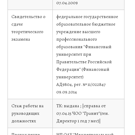
07.04.2009
Свидетельство о
федеральное государственное
сдаче
образовательное бюджетное
теоретического
учреждение высшего
экзамена
профессионального
образования "Финансовый
университет при
Правительстве Российской
Федерации" (Финансовый
университет)
АД9804, рег. № 11/022847
09.09.2014
Стаж работы на
ТК: выдана ; |справка от
руководящих
07.04.15 ЧОО "Гранит"(ген.
должностях
Директор 1 год 7 мес)|
Прохождение
НП ОАУ "Межрегиональный