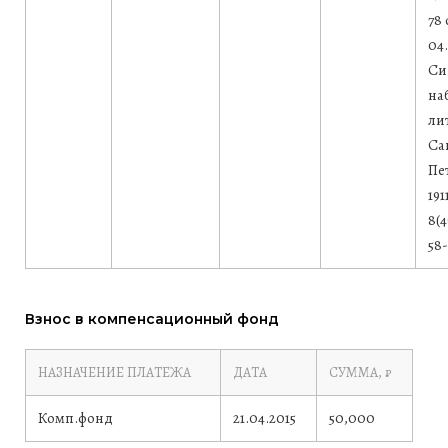
78 
04.
Си
наб
лит
Са
Пе
191
8(4
58
Взнос в компенсационный фонд
НАЗНАЧЕНИЕ ПЛАТЕЖА
ДАТА
СУММА, ₽
Комп.фонд
21.04.2015
50,000