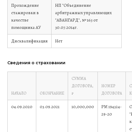
Прохождение
НП "Объединение
стажировки в
арбитражных управляющих
качестве
"АВАНГАРД", № 163 от
помощника АУ
30.07.2014г.
Дисквалификация
Нет
Сведения о страховании
СУММА
ДОГОВОРА,
НОМЕР
С
НАЧАЛО
ОКОНЧАНИЕ
₽
ДОГОВОРА
04.09.2020
03.09.2021
10,000,000
РМ 194324-
29-20
"
к
с