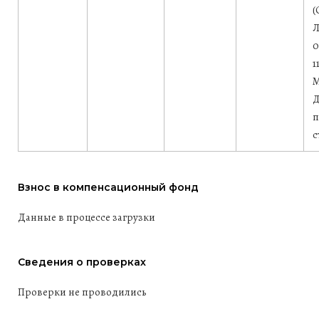
(
Л
0
1
М
Д
п
с
Взнос в компенсационный фонд
Данные в процессе загрузки
Сведения о проверках
Проверки не проводились