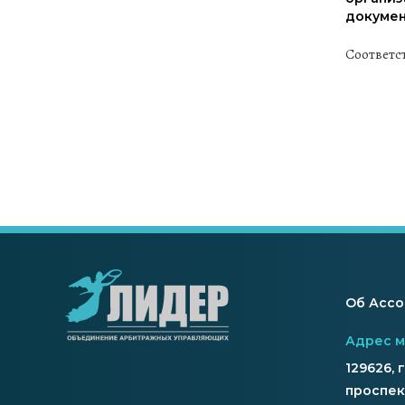
докумен
Соответс
Об Асс
Адрес 
129626, 
проспект