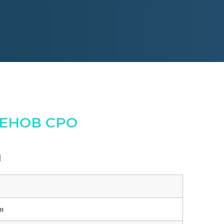
ЕНОВ СРО
Ч
н