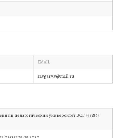
EMAIL
zavgar.v.v@mail.ru
енный педагогический университет
ВСГ 3533893
11/034237
25.09.2020