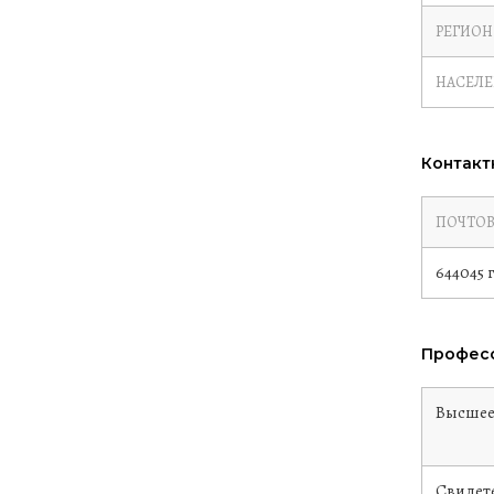
РЕГИОН
НАСЕЛ
Контакт
ПОЧТОВ
644045 г
Професс
Высше
Свидете