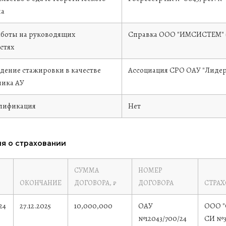
на
аботы на руководящих
Справка ООО "ИМСИСТЕМ" (за
стях
дение стажировки в качестве
Ассоциация СРО ОАУ "Лидер"
ика АУ
лификация
Нет
я о страховании
СУММА
НОМЕР
ОКОНЧАНИЕ
ДОГОВОРА, ₽
ДОГОВОРА
СТРА
24
27.12.2025
10,000,000
ОАУ
ООО "
№12043/700/24
СИ №3