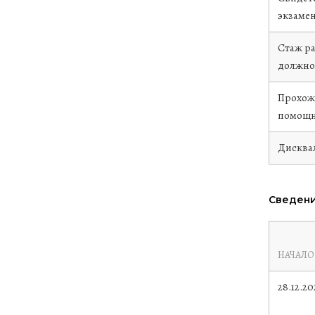
экзаме
Стаж р
должно
Прохож
помощн
Дисква
Сведени
НАЧАЛО
28.12.20