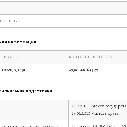
ЕННЫЙ ПУНКТ
ная информация
ЫЙ АДРЕС
КОНТАКТНЫЙ ТЕЛЕФОН
. Омск, а/я 191
+7(908)801-55-73
иональная подготовка
е
ГОУВПО Омский государств
13.02.2010
Учитель права
льство о сдаче теоретического
Росреестр
АК № 0045, рег. № 