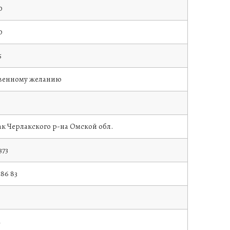
0
0
5
твенному желанию
ак Черлакского р-на Омской обл.
373
86 83
1