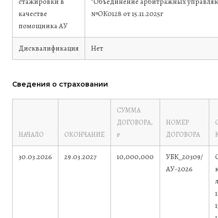
стажировки в
"Объединение арбитражных управля
качестве
№ОК0128 от 15.11.2025г
помощника АУ
Дисквалификация
Нет
Сведения о страховании
СУММА
ДОГОВОРА,
НОМЕР
НАЧАЛО
ОКОНЧАНИЕ
₽
ДОГОВОРА
30.03.2026
29.03.2027
10,000,000
УБК_20309/
АУ-2026
1