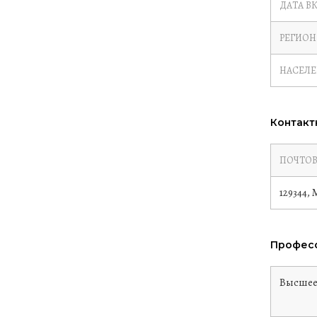
ДАТА В
РЕГИОН
НАСЕЛ
Контакт
ПОЧТОВ
129344, 
Професс
Высше