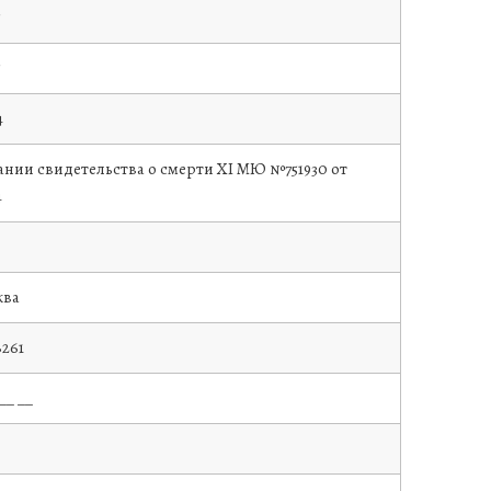
5
5
4
ании свидетельства о смерти XI МЮ №751930 от
4
ква
8261
__ __