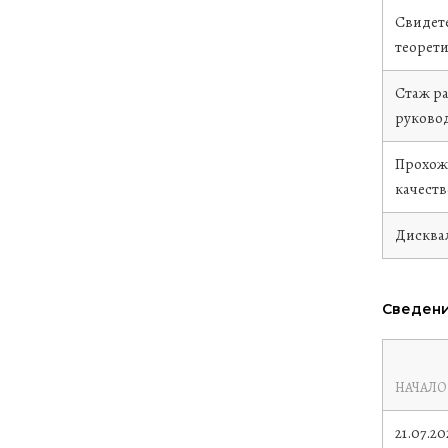
Свидете
теорети
Стаж р
руково
Прохож
качест
Дисква
Сведени
НАЧАЛО
21.07.20