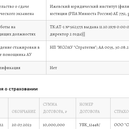
льство о сдаче
Ижевский юридический институт (филиа
ческого экзамена
юстиции (РПА Минюста России)
АЕ 7751,
аботы на
ТК:АТ-1 № 5623771 выдана 11.10.1979 0:0
дящих должностях
директор 2 года)||
дение стажировки в
НП "МСОАУ "Стратегия"; АА 0035, 30.08.
ве помощника АУ
лификация
Нет
я о страховании
СУММА
НОМЕР
ОКОНЧАНИЕ
ДОГОВОРА, ₽
ДОГОВОРА
СТРАХ
22
20.07.2023
10,000,000
УБК_12448/
ООО "С