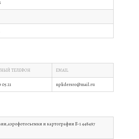
5
а
ТНЫЙ ТЕЛЕФОН
EMAIL
9 05 21
nplidersro@mail.ru
зии,аэрофотосьемки и картографии
Б-1 448497