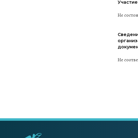
Участие
Не состо
Сведени
организ
докумен
Не соотв