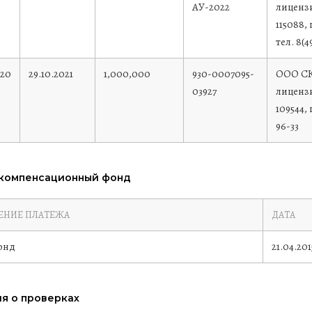
АУ-2022
лицензи
115088,
тел. 8(4
020
29.10.2021
1,000,000
930-0007095-
ООО СК
03927
лиценз
109544, 
96-33
 компенсационный фонд
ЕНИЕ ПЛАТЕЖА
ДАТА
онд
21.04.201
я о проверках