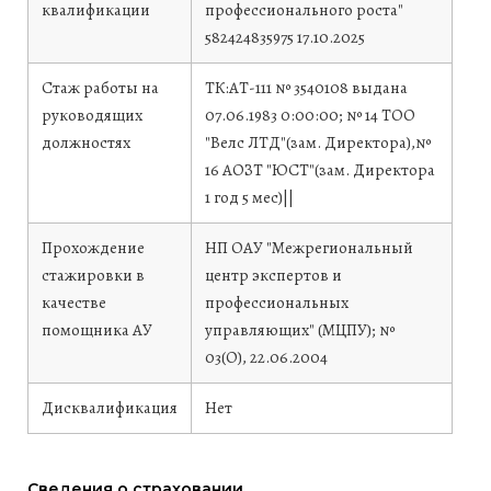
квалификации
профессионального роста"
582424835975
17.10.2025
Стаж работы на
ТК:АТ-111 № 3540108 выдана
руководящих
07.06.1983 0:00:00; № 14 ТОО
должностях
"Велс ЛТД"(зам. Директора),№
16 АОЗТ "ЮСТ"(зам. Директора
1 год 5 мес)||
Прохождение
НП ОАУ "Межрегиональный
стажировки в
центр экспертов и
качестве
профессиональных
помощника АУ
управляющих" (МЦПУ); №
03(О), 22.06.2004
Дисквалификация
Нет
Сведения о страховании