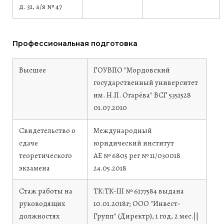
д. 31, а/я № 47
Профессиональная подготовка
Высшее
ГОУВПО "Мордовский
государственный университет
им. Н.П. Огарёва"
ВСГ 5351528
01.07.2010
Свидетельство о
Международный
сдаче
юридический институт
теоретического
АЕ № 6805 рег № 11/030018
экзамена
24.05.2018
Стаж работы на
ТК:ТК-III № 6177584 выдана
руководящих
10.01.2018г; ООО "Инвест-
должностях
Групп" (Директр), 1 год, 2 мес.||