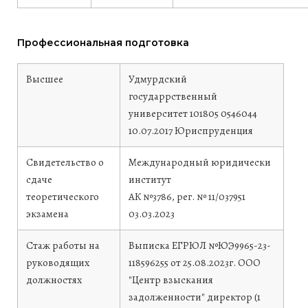
Профессиональная подготовка
Высшее
Удмурдский
государрственный
университет
101805 0546044
10.07.2017
Юриспруденция
Свидетельство о
Международный юридически
сдаче
институт
теоретического
АК №3786, рег. № 11/037951
экзамена
03.03.2023
Стаж работы на
Выписка ЕГРЮЛ №ЮЭ9965-23-
руководящих
118596255 от 25.08.2023г. ООО
должностях
"Центр взыскания
задолженности" директор (1