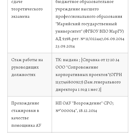
сдаче
бюджетное образовательное
теоретического
учреждение высшего
экзамена
профессионального образования
"Марийский государственный
университет" (ФГБОУ ВПО МарГУ)
АД 9398,рег. № 11/022447,06.09.2014
23.09.2014
Стаж работы на
ТК: выдана ; |Справка от 17.10.14
руководящих
ООО "Сопровожение
должностях
корпоративных проектов"(ОГРН
1137746800927) (Зам.генерального
директора 1 год 1 мес.)|
Прохождение
НП ОАУ "Возрождение" СРО;
стажировки в
№"000014", 18.12.2014
качестве
помощника АУ