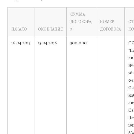
СУММА
ДОГОВОРА,
НОМЕР
СТ
НАЧАЛО
ОКОНЧАНИЕ
₽
ДОГОВОРА
К
16.04.2015
15.04.2016
300,000
ОО
"П
ли
№ 
78
04
Си
наб
лит
Са
Пе
191
8(4