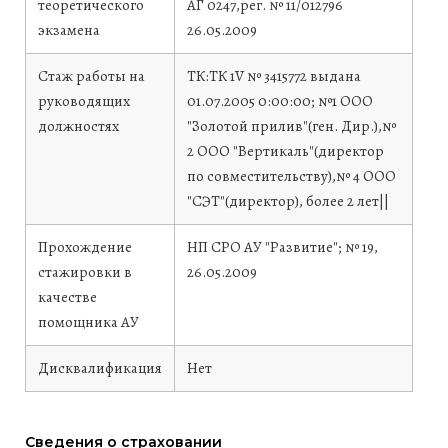
теоретического
АГ 0247,рег. № 11/012796
экзамена
26.05.2009
Стаж работы на
ТК:ТК 1V № 3415772 выдана
руководящих
01.07.2005 0:00:00; №1 ООО
должностях
"Золотой прилив"(ген. Дир.),№
2 ООО "Вертикаль"(директор
по совместительству),№ 4 ООО
"СЭТ"(директор), более 2 лет||
Прохождение
НП СРО АУ "Развитие"; № 19,
стажировки в
26.05.2009
качестве
помощника АУ
Дисквалификация
Нет
Сведения о страховании