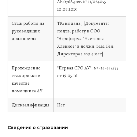
АЕ 0768,рег. № 11/024075
10.07.2015
Стаж работы на
ТК: выдана ; |Документы
руководящих
подтв. работу в ООО
должностях
"Агрофирма "Настюша
Хлевное" в должн. Зам. Ген.
Директора 1 год 4 мес|
Прохождение
"Первая СРО АУ"; № 414-442/99
стажировки в
от 19.05.16
качестве
помощника АУ
Дисквалификация
Нет
Сведения о страховании