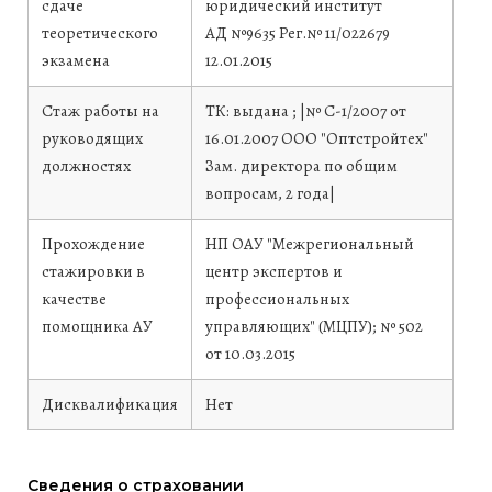
сдаче
юридический институт
теоретического
АД №9635 Рег.№ 11/022679
экзамена
12.01.2015
Стаж работы на
ТК: выдана ; |№ С-1/2007 от
руководящих
16.01.2007 ООО "Оптстройтех"
должностях
Зам. директора по общим
вопросам, 2 года|
Прохождение
НП ОАУ "Межрегиональный
стажировки в
центр экспертов и
качестве
профессиональных
помощника АУ
управляющих" (МЦПУ); № 502
от 10.03.2015
Дисквалификация
Нет
Сведения о страховании