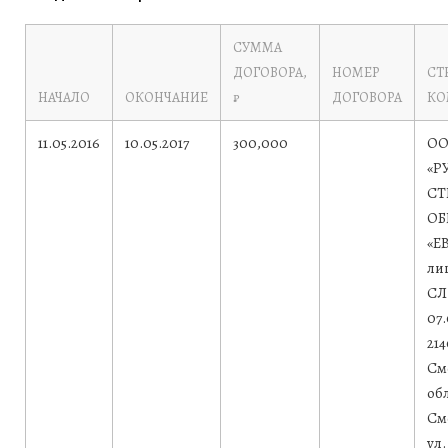
СУММА
ДОГОВОРА,
НОМЕР
СТ
НАЧАЛО
ОКОНЧАНИЕ
₽
ДОГОВОРА
КО
11.05.2016
10.05.2017
300,000
О
«Р
СТ
ОБ
«Е
ли
СЛ 
07.
21
См
обл
См
ул.