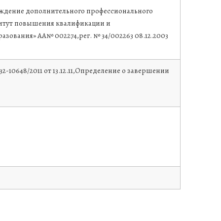
еждениe дополнительного профессионального
титут повышения квалификации и
разования»
АА№ 002274,рег. № 34/002263
08.12.2003
2-10648/2011 от 13.12.11,Определение о завершении