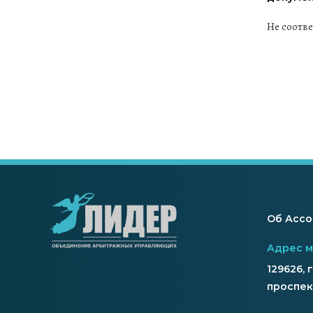
Не соотв
Об Асс
Адрес 
129626, 
проспект