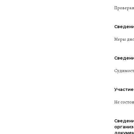
Проверки
Сведени
Меры дис
Сведени
Судимост
Участие
Не состо
Сведени
организ
докумен