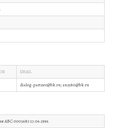
2
ОН
EMAIL
dialog-partner@bk.ru; au3580@bk.ru
мия
АВС 0003687
27.06.1996