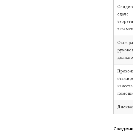
Свидете
сдаче
теорети
экзаме
Стаж р
руково
должно
Прохож
стажир
качеств
помощн
Дисква
Сведени