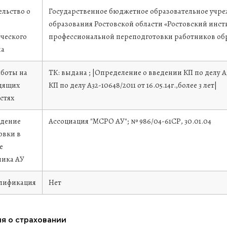
льство о
Государственноe бюджетноe образовательноe учр
образования Ростовской области «Ростовский инс
ческого
профессиональной переподготовки работников об
на
аботы на
ТК: выдана ; |Определение о введении КП по делу А3
дящих
КП по делу А32-10648/2011 от 16.05.14г.,более 3 лет|
стях
дение
Ассоциация "МСРО АУ"; № 986/04-61СР, 30.01.04
овки в
е
ика АУ
лификация
Нет
я о страховании