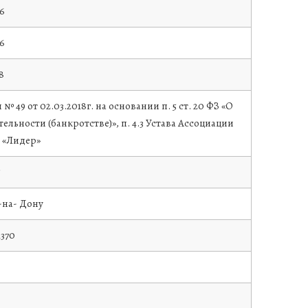
16
16
8
№ 49 от 02.03.2018г. на основании п. 5 ст. 20 ФЗ «О
тельности (банкротстве)», п. 4.3 Устава Ассоциации
 «Лидер»
5
в-на- Дону
1370