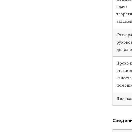
сдаче
теорети
экзаме
Стаж р
руково
должно
Прохож
стажир
качеств
помощн
Дисква
Сведени