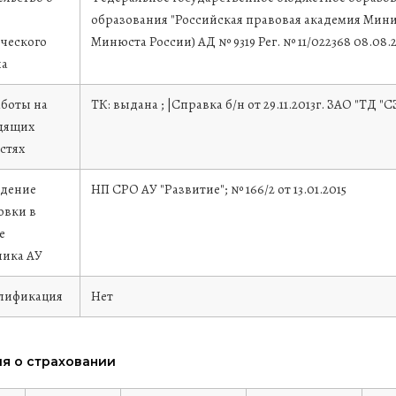
образования "Российская правовая академия Мин
ческого
Минюста России)
АД № 9319 Рег. № 11/022368
08.08.
на
аботы на
ТК: выдана ; |Справка б/н от 29.11.2013г. ЗАО "ТД
дящих
стях
дение
НП СРО АУ "Развитие"; № 166/2 от 13.01.2015
овки в
е
ика АУ
лификация
Нет
я о страховании