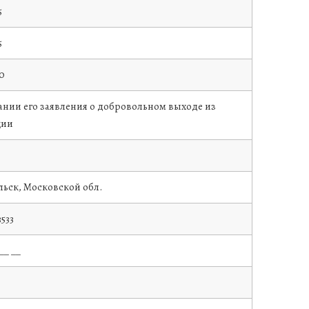
5
5
20
ании его заявления о добровольном выходе из
ции
льск, Московской обл.
533
__ __