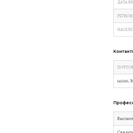
ДАТА В
РЕГИОН
НАСЕЛ
Контакт
ПОЧТОВ
142116,
Професс
Высше
Свидете