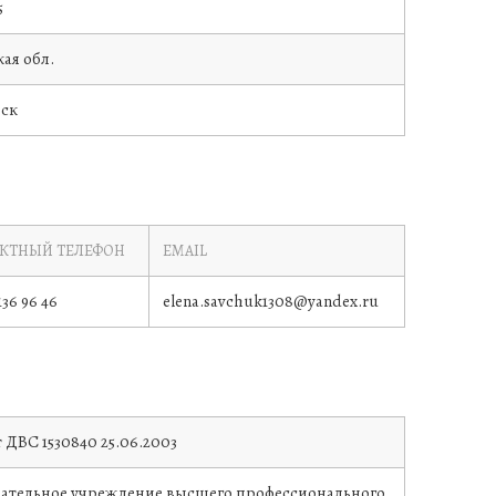
5
ая обл.
ьск
КТНЫЙ ТЕЛЕФОН
EMAIL
 136 96 46
elena.savchuk1308@yandex.ru
т
ДВС 1530840
25.06.2003
вательное учреждение высшего профессионального