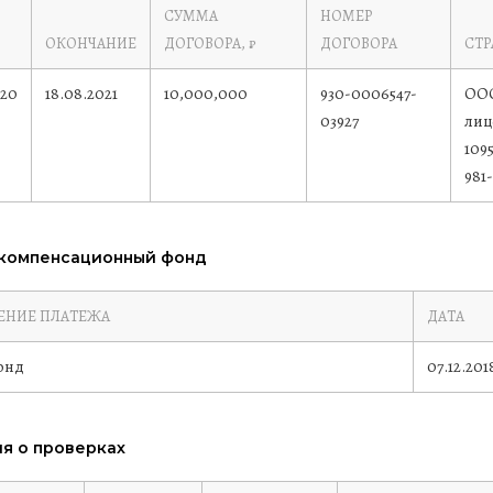
СУММА
НОМЕР
ОКОНЧАНИЕ
ДОГОВОРА, ₽
ДОГОВОРА
СТ
020
18.08.2021
10,000,000
930-0006547-
ООО
03927
лиц
1095
981
 компенсационный фонд
ЕНИЕ ПЛАТЕЖА
ДАТА
онд
07.12.201
я о проверках