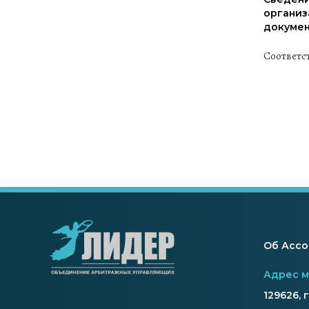
организ
докумен
Соответс
Об Асс
Адрес 
129626, 