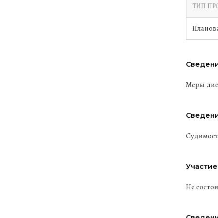
ТИП ПР
Планов
Сведени
Меры дис
Сведени
Судимост
Участие
Не состо
Сведени