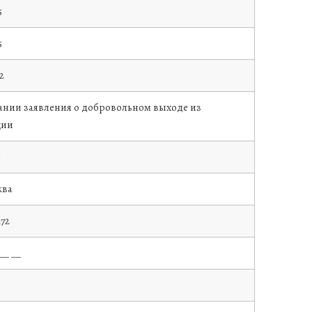
5
5
2
ании заявления о добровольном выходе из
ции
5
ква
172
__ __