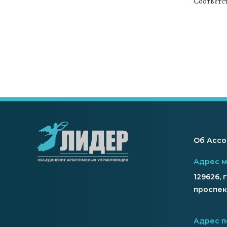
Соответс
Об Асс
Адрес 
129626, 
проспект
Адрес п