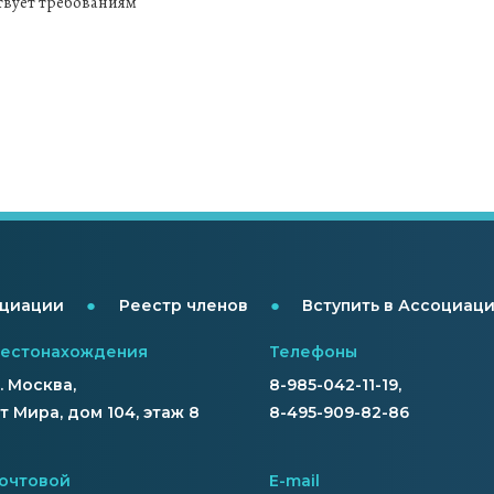
твует требованиям
●
●
оциации
Реестр членов
Вступить в Ассоциац
местонахождения
Телефоны
г. Москва,
8-985-042-11-19,
 Мира, дом 104, этаж 8
8-495-909-82-86
очтовой
E-mail