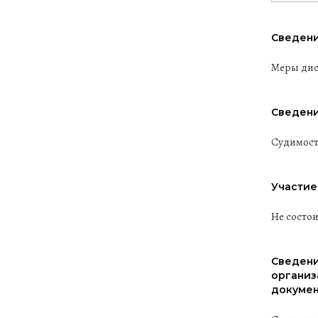
Сведени
Меры дис
Сведени
Судимост
Участие
Не состо
Сведени
организ
докумен