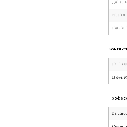
ДАТА В
РЕГИОН
НАСЕЛ
Контакт
ПОЧТОВ
123154,
Професс
Высше
Свидете