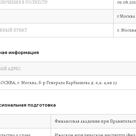
05.08.201
КЛЮЧЕНИЯ В ГОСРЕЕСТР
г Москва
г. Москв
ЕННЫЙ ПУНКТ
ная информация
ЫЙ АДРЕС
 МОСКВА, г. Москва, б-р Генерала Карбышева д. 6,к. 4,кв 23
иональная подготовка
е
Финансовая академия при Правительс
льство о сдаче
Ижеском юридическом институте (фили