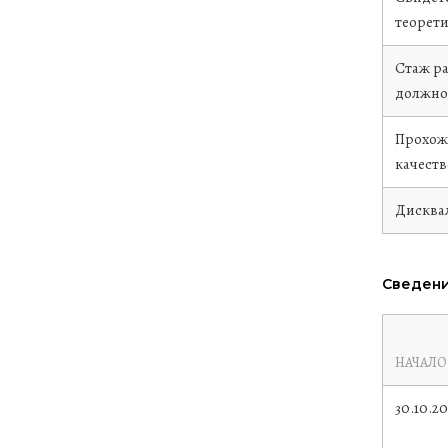
теорети
Стаж р
должно
Прохож
качест
Дисква
Сведени
НАЧАЛО
30.10.2