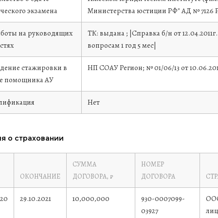
ческого экзамена
Министерства юстиции РФ"
АД № 7126 Р
аботы на руководящих
ТК: выдана ; |Справка б/н от 12.04.20
стях
вопросам 1 год 5 мес|
дение стажировки в
НП СОАУ Регион; № 01/06/13 от 10.06.20
ве помощника АУ
лификация
Нет
я о страховании
СУММА
НОМЕР
ОКОНЧАНИЕ
ДОГОВОРА, ₽
ДОГОВОРА
СТ
020
29.10.2021
10,000,000
930-0007099-
ООО
03927
лиц