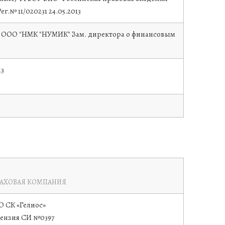
ег.№ 11/020231
24.05.2013
11г. ООО "НМК "НУМИК" Зам. директора о финансовым
13
РАХОВАЯ КОМПАНИЯ
 СК «Гелиос»
ензия СИ №0397