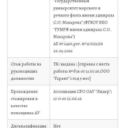
"Государственный
университет морского и
речного флота имени адмирала
С.О. Макарова" (ФГБОУ ВПО
"ГУМРФ имени адмирала С.О.
Макарова")
АЕ № 2450,рег. № 11/025729
26.05.2016
Стаж работы на
ТК: выдана ; |справка с места
руководящих
работы № б\н от 13.07.16,ООО
должностях
"Гарант" 1 год 5 мес|
Прохождение
Ассоциация СРО ОАУ "Лидер";
стажировки в
17-0 от 22.06.16
качестве
помощника АУ
Дисквалификация
Нет