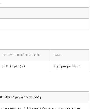
5
КОНТАКТНЫЙ ТЕЛЕФОН
EMAIL
8 (912) 856 89 41
uryupinip@bk.ru
СБИ
ИВС 0591375
20.01.2004
кий институт
АД № 2003 Рег.№ 11/015211
14.04.2010