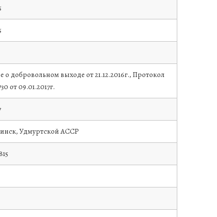
5
5
е о добровольном выходе от 21.12.2016г., Протокол
0 от 09.01.2017г.
7
кинск, Удмуртской АССР
815