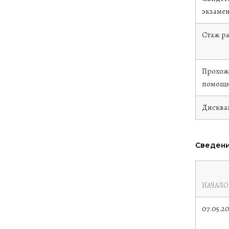
экзаме
Стаж р
Прохож
помощн
Дисква
Сведени
НАЧАЛО
07.05.2