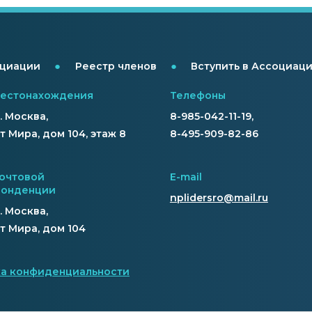
●
●
оциации
Реестр членов
Вступить в Ассоциац
местонахождения
Телефоны
г. Москва,
8-985-042-11-19,
 Мира, дом 104, этаж 8
8-495-909-82-86
очтовой
E-mail
понденции
nplidersro@mail.ru
г. Москва,
т Мира, дом 104
а конфиденциальности