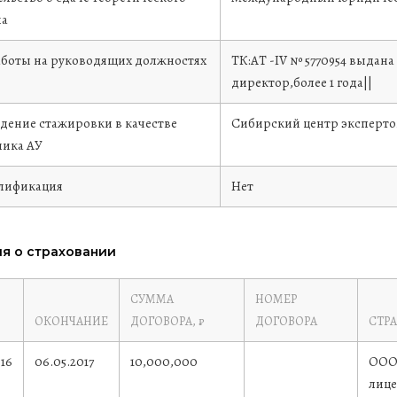
на
аботы на руководящих должностях
ТК:АТ -IV № 5770954 выдана
директор,более 1 года||
дение стажировки в качестве
Сибирский центр экспертов 
ика АУ
лификация
Нет
я о страховании
СУММА
НОМЕР
ОКОНЧАНИЕ
ДОГОВОРА, ₽
ДОГОВОРА
СТР
016
06.05.2017
10,000,000
ООО 
лице