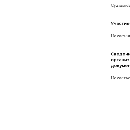
Судимост
Участие
Не состо
Сведени
организ
докумен
Не соотв