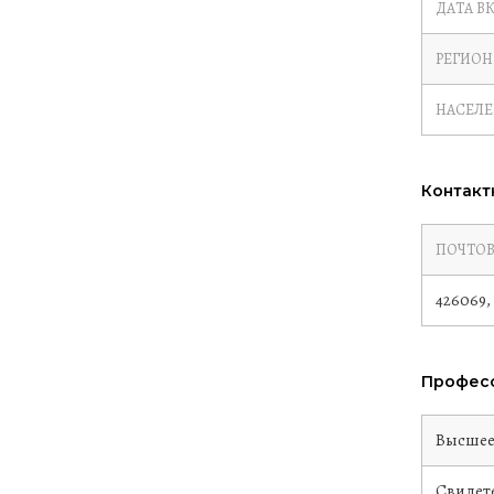
ДАТА В
РЕГИОН
НАСЕЛ
Контакт
ПОЧТОВ
426069,
Професс
Высше
Свидете