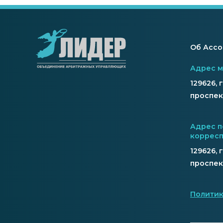
Об Асс
Адрес 
129626, 
проспект
Адрес п
коррес
129626, 
проспек
Политик