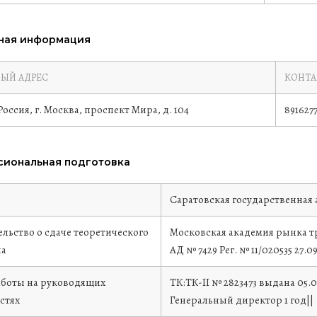
ная информация
ЫЙ АДРЕС
КОНТА
 Россия, г. Москва, проспект Мира, д. 104
8916277
иональная подготовка
е
Саратовская государственная
льство о сдаче теоретического
Московская академия рынка т
на
АД № 7429 Рег. № 11/020535
27.09
аботы на руководящих
ТК:ТК-II № 2823473 выдана 05
стях
Генеральный директор 1 год||