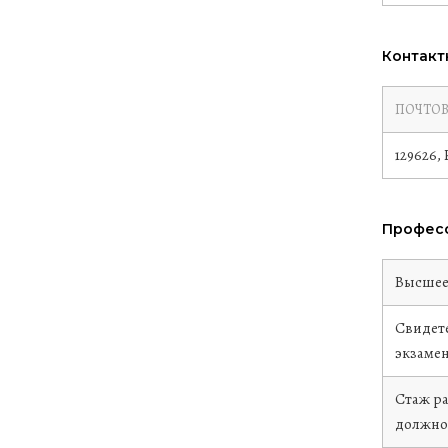
Контакт
ПОЧТОВ
129626,
Професс
Высше
Свидете
экзаме
Стаж р
должно