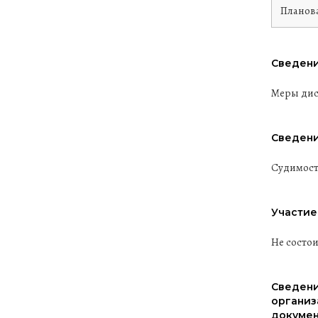
Планов
Сведени
Меры дис
Сведени
Судимост
Участие
Не состо
Сведени
организ
докумен