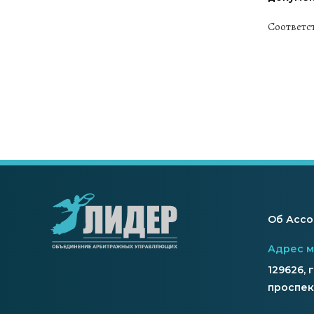
Соответс
Об Асс
Адрес 
129626, 
проспект