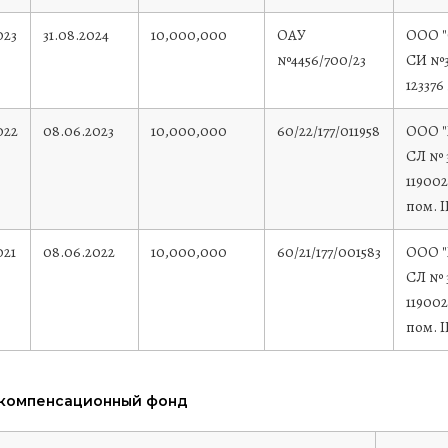
023
31.08.2024
10,000,000
ОАУ
ООО "
№4456/700/23
СИ №3
123376
022
08.06.2023
10,000,000
60/22/177/011958
ООО "
СЛ № 3
119002
пом. II
021
08.06.2022
10,000,000
60/21/177/001583
ООО "
СЛ № 3
119002
пом. II
 компенсационный фонд