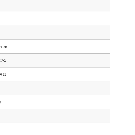
5
5
атов
192
9 11
5