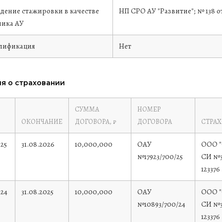
дение стажировки в качестве
НП СРО АУ "Развитие"; № 138 от
ика АУ
лификация
Нет
я о страховании
СУММА
НОМЕР
ОКОНЧАНИЕ
ДОГОВОРА, ₽
ДОГОВОРА
СТРА
025
31.08.2026
10,000,000
ОАУ
ООО "
№17923/700/25
СИ №3
123376
024
31.08.2025
10,000,000
ОАУ
ООО "
№10893/700/24
СИ №3
123376