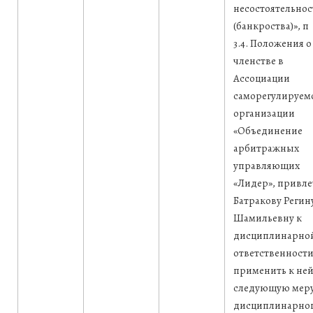
несостоятельнос
(банкроства)», п
3.4. Положения о
членстве в
Ассоциации
саморегулируем
организации
«Объединение
арбитражных
управляющих
«Лидер», привле
Батракову Регин
Шамильевну к
дисциплинарно
ответственности
применить к не
следующую мер
дисциплинарно