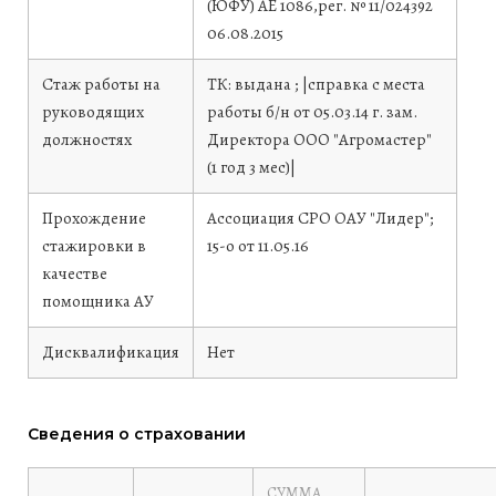
(ЮФУ)
АЕ 1086,рег. № 11/024392
06.08.2015
Стаж работы на
ТК: выдана ; |справка с места
руководящих
работы б/н от 05.03.14 г. зам.
должностях
Директора ООО "Агромастер"
(1 год 3 мес)|
Прохождение
Ассоциация СРО ОАУ "Лидер";
стажировки в
15-о от 11.05.16
качестве
помощника АУ
Дисквалификация
Нет
Сведения о страховании
СУММА